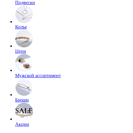
Подвески
Колье
Цепи
Мужской ассортимент
Броши
Акции