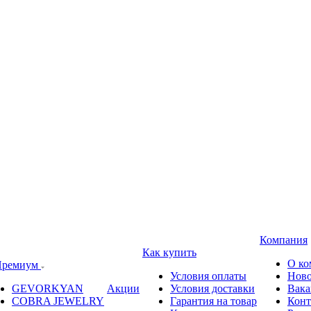
Компания
Как купить
О ко
ремиум
Условия оплаты
Ново
GEVORKYAN
Акции
Условия доставки
Вака
COBRA JEWELRY
Гарантия на товар
Конт