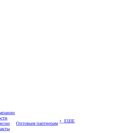
мпании
сти
+ ЕЩЕ
нсии
Оптовым партнерам
акты