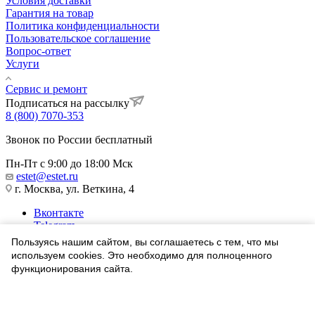
Условия доставки
Гарантия на товар
Политика конфиденциальности
Пользовательское соглашение
Вопрос-ответ
Услуги
Сервис и ремонт
Подписаться на рассылку
8 (800) 7070-353
Звонок по России бесплатный
Пн-Пт с 9:00 до 18:00 Мск
estet@estet.ru
г. Москва, ул. Веткина, 4
Вконтакте
Telegram
Одноклассники
Пользуясь нашим сайтом, вы соглашаетесь с тем, что мы
WhatsApp
используем cookies. Это необходимо для полноценного
функционирования сайта.
1991-2026 © Ювелирный Дом ЭСТЕТ
Соглашаюсь
Найти