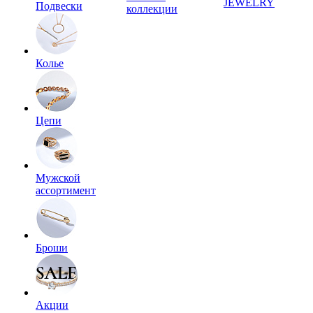
JEWELRY
Подвески
коллекции
Колье
Цепи
Мужской
ассортимент
Броши
Акции