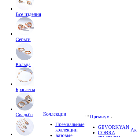
Все изделия
Серьги
Кольца
Браслеты
Коллекции
Свадьба
Премиум
Премиальные
GEVORKYAN
коллекции
Ак
COBRA
Базовые