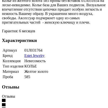
Колье из желтого золота 585 пробы без вставок 01Л031654 на
леске-невидимке. Колье база для Ваших подвесок. Визуальное
впечатление отсутствия цепочки придает особую легкость и
нежность Вашему образу. В украшении много воздуха,
свободы. Аксессуар подчеркнет одну из самых
притягательных частей - женскую ключицу и плечи.
Гарантия: 6 месяцев
Характеристики
Артикул
01Л031764
Бренд
Estet Jewelry
Коллекция
Невесомость
Тип изделия
КОЛЬЕ
Материал
Желтое золото
Проба
585
Отзывы
Отзывы