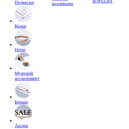
JEWELRY
Подвески
коллекции
Колье
Цепи
Мужской
ассортимент
Броши
Акции