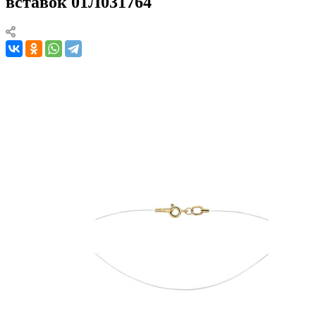
вставок 01Л031764