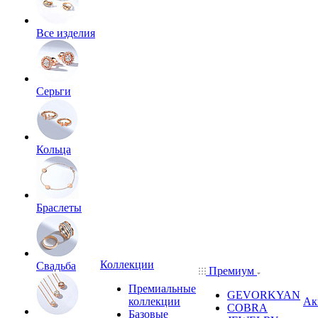
Все изделия
Серьги
Кольца
Браслеты
Коллекции
Свадьба
Премиум
Премиальные
GEVORKYAN
коллекции
Ак
COBRA
Базовые