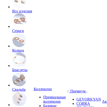
Все изделия
Серьги
Кольца
Браслеты
Коллекции
Свадьба
Премиум
Премиальные
GEVORKYAN
коллекции
Ак
COBRA
Базовые