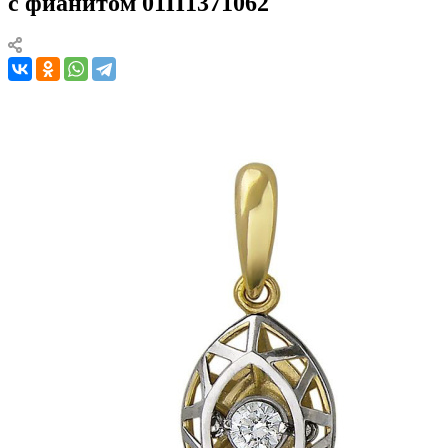
с фианитом 01П1371062