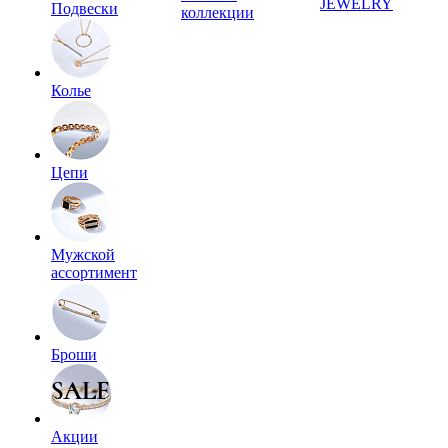
JEWELRY
Подвески
коллекции
Колье
Цепи
Мужской
ассортимент
Броши
Акции