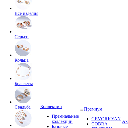
Все изделия
Серьги
Кольца
Браслеты
Коллекции
Свадьба
Премиум
Премиальные
GEVORKYAN
коллекции
Ак
COBRA
Базовые