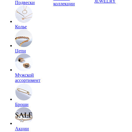
JEWELRY
Подвески
коллекции
Колье
Цепи
Мужской
ассортимент
Броши
Акции