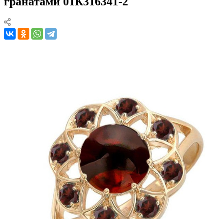
гранатами 01К316341-2