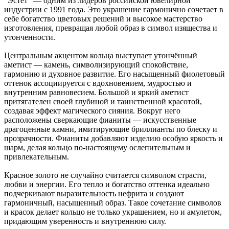
"Эстет" — одним из лидеров российской ювелирной
индустрии с 1991 года. Это украшение гармонично сочетает в
себе богатство цветовых решений и высокое мастерство
изготовления, превращая любой образ в символ изящества и
утонченности.
Центральным акцентом кольца выступает утончённый
аметист — камень, символизирующий спокойствие,
гармонию и духовное развитие. Его насыщенный фиолетовый
оттенок ассоциируется с вдохновением, мудростью и
внутренним равновесием. Большой и яркий аметист
притягателен своей глубиной и таинственной красотой,
создавая эффект магического сияния. Вокруг него
расположены сверкающие фианиты — искусственные
драгоценные камни, имитирующие бриллианты по блеску и
прозрачности. Фианиты добавляют изделию особую яркость и
шарм, делая кольцо по-настоящему ослепительным и
привлекательным.
Красное золото не случайно считается символом страсти,
любви и энергии. Его тепло и богатство оттенка идеально
подчеркивают выразительность нефрита и создают
гармоничный, насыщенный образ. Такое сочетание символов
и красок делает кольцо не только украшением, но и амулетом,
придающим уверенность и внутреннюю силу.