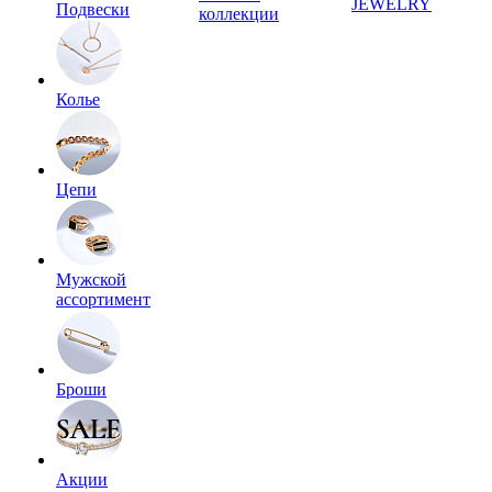
JEWELRY
Подвески
коллекции
Колье
Цепи
Мужской
ассортимент
Броши
Акции