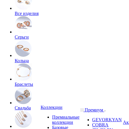
Все изделия
Серьги
Кольца
Браслеты
Коллекции
Свадьба
Премиум
Премиальные
GEVORKYAN
коллекции
Ак
COBRA
Базовые