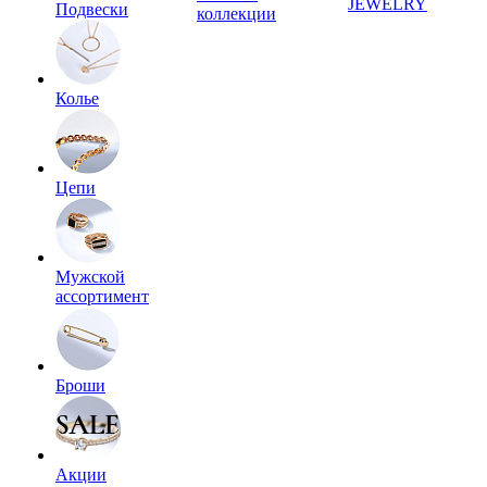
JEWELRY
Подвески
коллекции
Колье
Цепи
Мужской
ассортимент
Броши
Акции