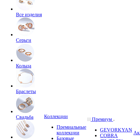
Все изделия
Серьги
Кольца
Браслеты
Коллекции
Свадьба
Премиум
Премиальные
GEVORKYAN
коллекции
Ак
COBRA
Базовые