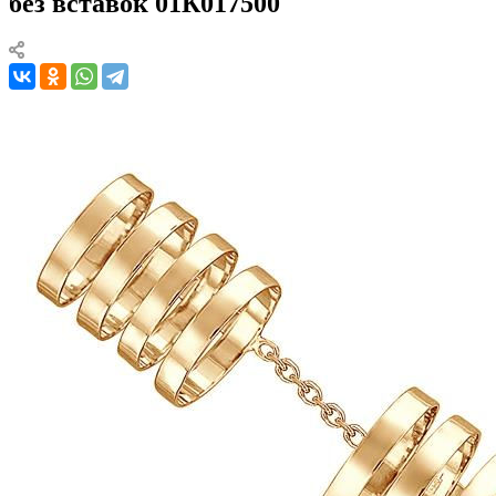
без вставок 01К017500