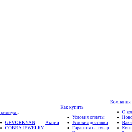
Компания
Как купить
О ко
ремиум
Условия оплаты
Ново
GEVORKYAN
Акции
Условия доставки
Вака
COBRA JEWELRY
Гарантия на товар
Конт