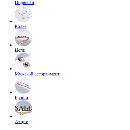
Подвески
Колье
Цепи
Мужской ассортимент
Броши
Акции