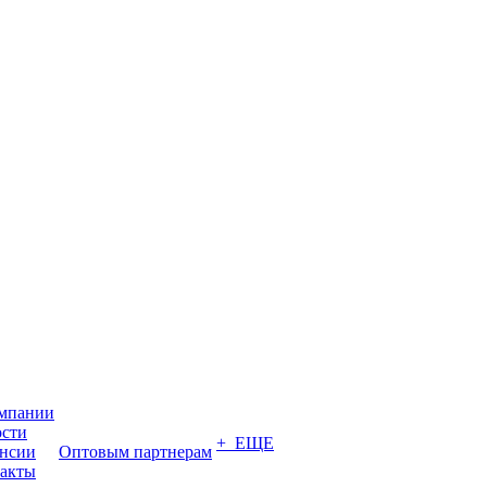
мпании
сти
+ ЕЩЕ
нсии
Оптовым партнерам
акты