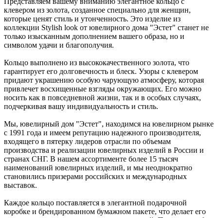
Представляем вашему вниманию элегантное кольцо с
клевером из золота, созданное специально для женщин,
которые ценят стиль и утонченность. Это изделие из
коллекции Stylish look от ювелирного дома "Эстет" станет не
только изысканным дополнением вашего образа, но и
символом удачи и благополучия.
Кольцо выполнено из высококачественного золота, что
гарантирует его долговечность и блеск. Узоры с клевером
придают украшению особую чарующую атмосферу, которая
привлечет восхищенные взгляды окружающих. Его можно
носить как в повседневной жизни, так и в особых случаях,
подчеркивая вашу индивидуальность и стиль.
Мы, ювелирный дом "Эстет", находимся на ювелирном рынке
с 1991 года и имеем репутацию надежного производителя,
входящего в пятерку лидеров отрасли по объемам
производства и реализации ювелирных изделий в России и
странах СНГ. В нашем ассортименте более 15 тысяч
наименований ювелирных изделий, и мы неоднократно
становились призерами российских и международных
выставок.
Каждое кольцо поставляется в элегантной подарочной
коробке и брендированном бумажном пакете, что делает его