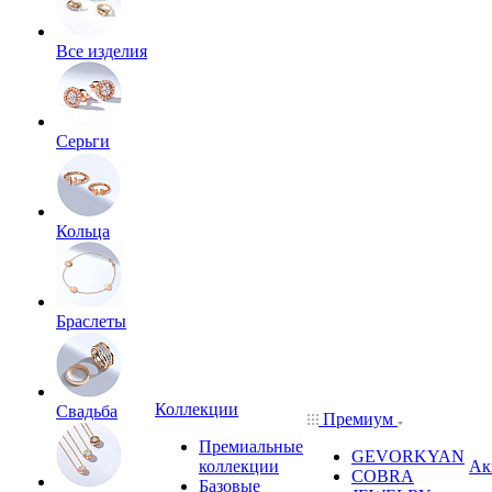
Все изделия
Серьги
Кольца
Браслеты
Коллекции
Свадьба
Премиум
Премиальные
GEVORKYAN
коллекции
Ак
COBRA
Базовые