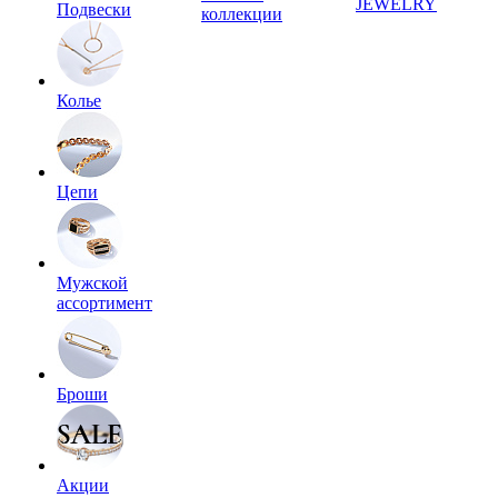
JEWELRY
Подвески
коллекции
Колье
Цепи
Мужской
ассортимент
Броши
Акции