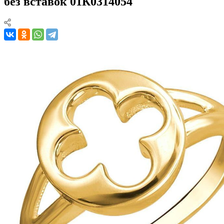
без вставок 01К0314054