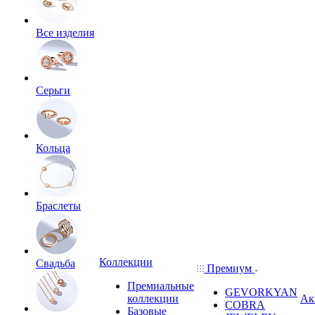
Все изделия
Серьги
Кольца
Браслеты
Коллекции
Свадьба
Премиум
Премиальные
GEVORKYAN
коллекции
Ак
COBRA
Базовые