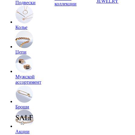
JEWELRY
Подвески
коллекции
Колье
Цепи
Мужской
ассортимент
Броши
Акции