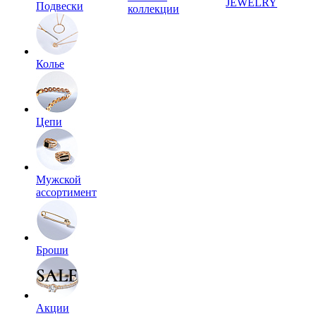
JEWELRY
Подвески
коллекции
Колье
Цепи
Мужской
ассортимент
Броши
Акции