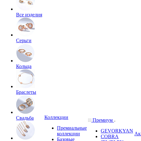
Все изделия
Серьги
Кольца
Браслеты
Коллекции
Свадьба
Премиум
Премиальные
GEVORKYAN
коллекции
Ак
COBRA
Базовые