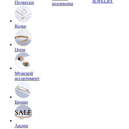
JEWELRY
Подвески
коллекции
Колье
Цепи
Мужской
ассортимент
Броши
Акции