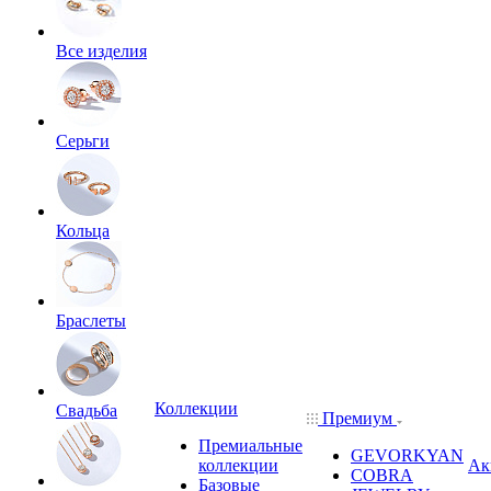
Все изделия
Серьги
Кольца
Браслеты
Коллекции
Свадьба
Премиум
Премиальные
GEVORKYAN
коллекции
Ак
COBRA
Базовые