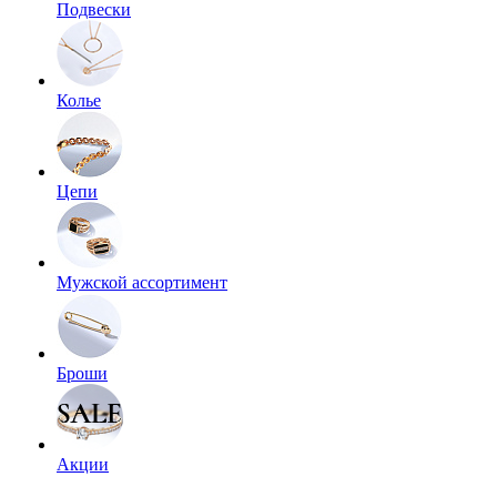
Подвески
Колье
Цепи
Мужской ассортимент
Броши
Акции