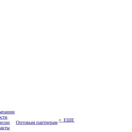
мпании
сти
+ ЕЩЕ
нсии
Оптовым партнерам
акты