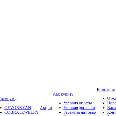
Компания
Как купить
О ко
ремиум
Условия оплаты
Ново
GEVORKYAN
Акции
Условия доставки
Вака
COBRA JEWELRY
Гарантия на товар
Конт