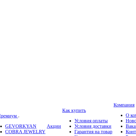
Компания
Как купить
О ко
ремиум
Условия оплаты
Ново
GEVORKYAN
Акции
Условия доставки
Вака
COBRA JEWELRY
Гарантия на товар
Конт