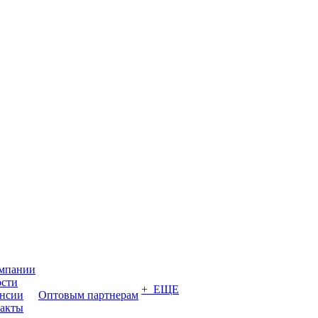
мпании
сти
+ ЕЩЕ
нсии
Оптовым партнерам
акты