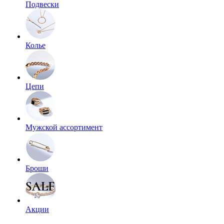
Подвески
Колье
Цепи
Мужской ассортимент
Броши
Акции