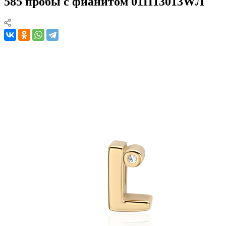
585 пробы с фианитом 01П13013WЛ