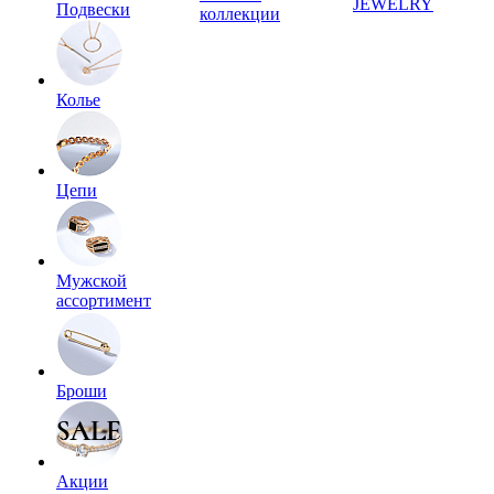
JEWELRY
Подвески
коллекции
Колье
Цепи
Мужской
ассортимент
Броши
Акции