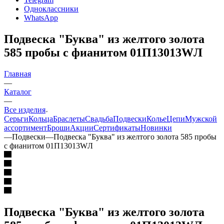
Одноклассники
WhatsApp
Подвеска "Буква" из желтого золота
585 пробы с фианитом 01П13013WЛ
Главная
—
Каталог
—
Все изделия
Серьги
Кольца
Браслеты
Свадьба
Подвески
Колье
Цепи
Мужской
ассортимент
Броши
Акции
Сертификаты
Новинки
—
Подвески
—
Подвеска "Буква" из желтого золота 585 пробы
с фианитом 01П13013WЛ
Подвеска "Буква" из желтого золота