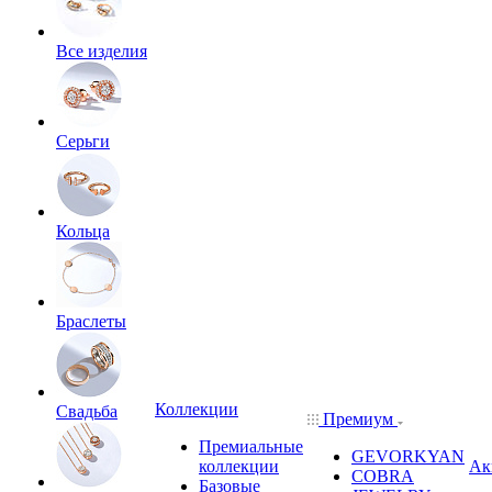
Все изделия
Серьги
Кольца
Браслеты
Коллекции
Свадьба
Премиум
Премиальные
GEVORKYAN
коллекции
Ак
COBRA
Базовые