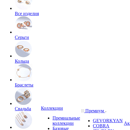
Все изделия
Серьги
Кольца
Браслеты
Коллекции
Свадьба
Премиум
Премиальные
GEVORKYAN
коллекции
Ак
COBRA
Базовые