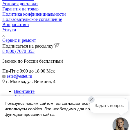
Условия доставки
Гарантия на товар
Политика конфиденциальности
Пользовательское соглашение
Вопрос-ответ
Услуги
Сервис и ремонт
Подписаться на рассылку
8 (800) 7070-353
Звонок по России бесплатный
Пн-Пт с 9:00 до 18:00 Мск
estet@estet.ru
г. Москва, ул. Веткина, 4
Вконтакте
Telegram
Одноклассники
Пользуясь нашим сайтом, вы соглашаетесь с тем, что мы
Задать вопрос
WhatsApp
используем cookies. Это необходимо для полноценного
функционирования сайта.
1991-2026 © Ювелирный Дом ЭСТЕТ
Соглашаюсь
Найти