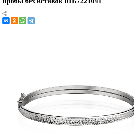
пробы без вставок 01Б7221041