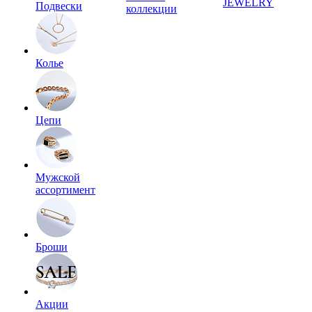
JEWELRY
Подвески
коллекции
Колье
Цепи
Мужской
ассортимент
Броши
Акции