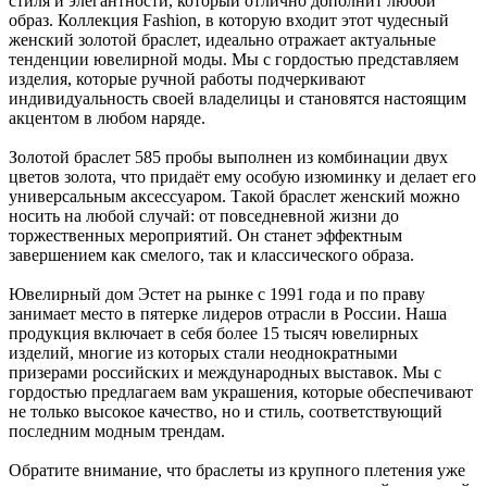
стиля и элегантности, который отлично дополнит любой
образ. Коллекция Fashion, в которую входит этот чудесный
женский золотой браслет, идеально отражает актуальные
тенденции ювелирной моды. Мы с гордостью представляем
изделия, которые ручной работы подчеркивают
индивидуальность своей владелицы и становятся настоящим
акцентом в любом наряде.
Золотой браслет 585 пробы выполнен из комбинации двух
цветов золота, что придаёт ему особую изюминку и делает его
универсальным аксессуаром. Такой браслет женский можно
носить на любой случай: от повседневной жизни до
торжественных мероприятий. Он станет эффектным
завершением как смелого, так и классического образа.
Ювелирный дом Эстет на рынке с 1991 года и по праву
занимает место в пятерке лидеров отрасли в России. Наша
продукция включает в себя более 15 тысяч ювелирных
изделий, многие из которых стали неоднократными
призерами российских и международных выставок. Мы с
гордостью предлагаем вам украшения, которые обеспечивают
не только высокое качество, но и стиль, соответствующий
последним модным трендам.
Обратите внимание, что браслеты из крупного плетения уже