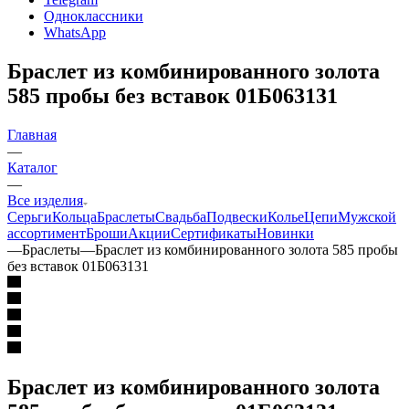
Одноклассники
WhatsApp
Браслет из комбинированного золота
585 пробы без вставок 01Б063131
Главная
—
Каталог
—
Все изделия
Серьги
Кольца
Браслеты
Свадьба
Подвески
Колье
Цепи
Мужской
ассортимент
Броши
Акции
Сертификаты
Новинки
—
Браслеты
—
Браслет из комбинированного золота 585 пробы
без вставок 01Б063131
Браслет из комбинированного золота