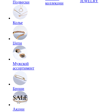
JEWELRY
Подвески
коллекции
Колье
Цепи
Мужской
ассортимент
Броши
Акции