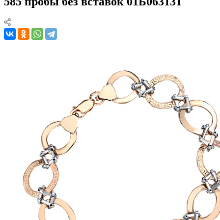
585 пробы без вставок 01Б063131