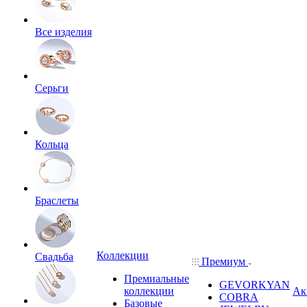
Все изделия
Серьги
Кольца
Браслеты
Коллекции
Свадьба
Премиум
Премиальные
GEVORKYAN
коллекции
Ак
COBRA
Базовые