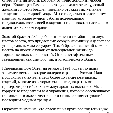
стиля и элегантности, который отлично дополнит любой
образ. Коллекция Fashion, в которую входит этот чудесный
женский золотой браслет, идеально отражает актуальные
тенденции ювелирной моды. Мы с гордостью представляем
изделия, которые ручной работы подчеркивают
индивидуальность своей владелицы и становятся настоящим
акцентом в любом наряде.
Золотой браслет 585 пробы выполнен из комбинации двух
цветов золота, что придаёт ему особую изюминку и делает его
универсальным аксессуаром. Такой браслет женский можно
носить на любой случай: от повседневной жизни до
торжественных мероприятий. Он станет эффектным
завершением как смелого, так и классического образа.
Ювелирный дом Эстет на рынке с 1991 года и по праву
занимает место в пятерке лидеров отрасли в России. Наша
продукция включает в себя более 15 тысяч ювелирных
изделий, многие из которых стали неоднократными
призерами российских и международных выставок. Мы с
гордостью предлагаем вам украшения, которые обеспечивают
не только высокое качество, но и стиль, соответствующий
последним модным трендам.
Обратите внимание, что браслеты из крупного плетения уже