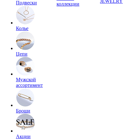
JEWELRY
Подвески
коллекции
Колье
Цепи
Мужской
ассортимент
Броши
Акции