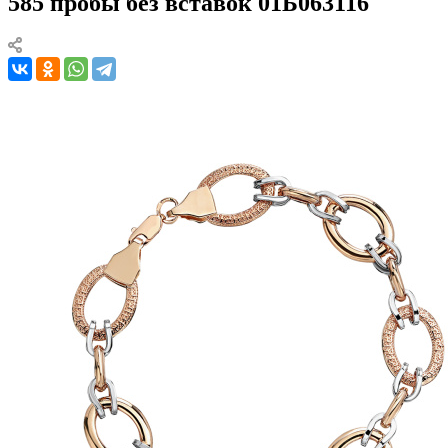
585 пробы без вставок 01Б063116