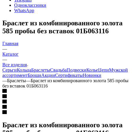
Одноклассники
WhatsApp
Браслет из комбинированного золота
585 пробы без вставок 01Б063116
Главная
—
Каталог
—
Все изделия
Серьги
Кольца
Браслеты
Свадьба
Подвески
Колье
Цепи
Мужской
ассортимент
Броши
Акции
Сертификаты
Новинки
—
Браслеты
—
Браслет из комбинированного золота 585 пробы
без вставок 01Б063116
Браслет из комбинированного золота