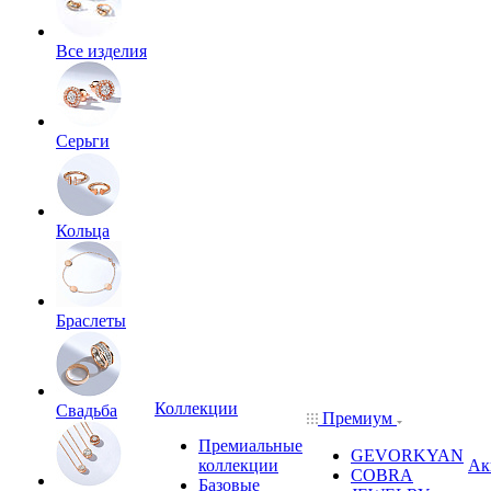
Все изделия
Серьги
Кольца
Браслеты
Коллекции
Свадьба
Премиум
Премиальные
GEVORKYAN
коллекции
Ак
COBRA
Базовые