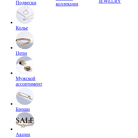
JEWELRY
Подвески
коллекции
Колье
Цепи
Мужской
ассортимент
Броши
Акции