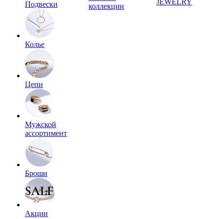
JEWELRY
Подвески
коллекции
Колье
Цепи
Мужской
ассортимент
Броши
Акции