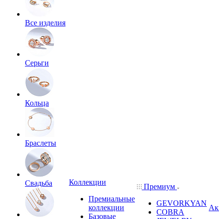
Все изделия
Серьги
Кольца
Браслеты
Коллекции
Свадьба
Премиум
Премиальные
GEVORKYAN
коллекции
Ак
COBRA
Базовые