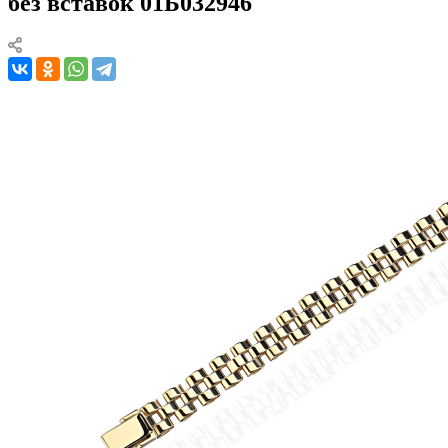
без вставок 01Б032946