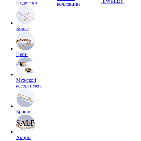
JEWELRY
Подвески
коллекции
Колье
Цепи
Мужской
ассортимент
Броши
Акции