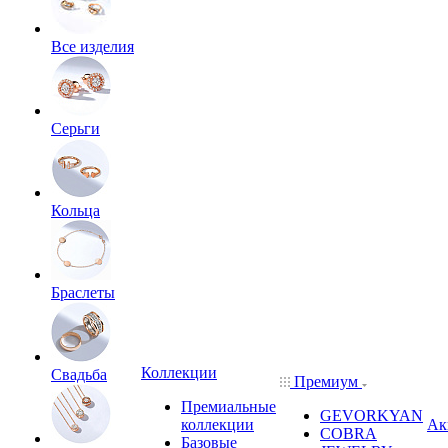
Все изделия
Серьги
Кольца
Браслеты
Коллекции
Свадьба
Премиум
Премиальные
GEVORKYAN
коллекции
Ак
COBRA
Базовые