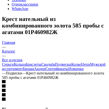
Одноклассники
WhatsApp
Крест нательный из
комбинированного золота 585 пробы с
агатами 01Р460982Ж
Главная
—
Каталог
—
Все изделия
Серьги
Кольца
Браслеты
Свадьба
Подвески
Колье
Цепи
Мужской
ассортимент
Броши
Акции
Сертификаты
Новинки
—
Подвески
—
Крест нательный из комбинированного золота
585 пробы с агатами 01Р460982Ж