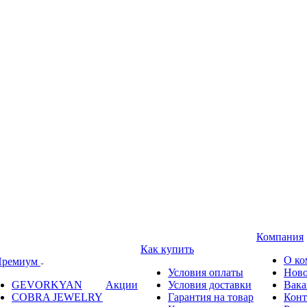
Компания
Как купить
О ко
ремиум
Условия оплаты
Ново
GEVORKYAN
Акции
Условия доставки
Вака
COBRA JEWELRY
Гарантия на товар
Конт