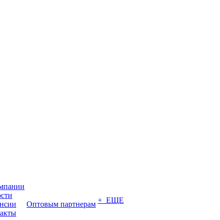
мпании
сти
+ ЕЩЕ
нсии
Оптовым партнерам
акты