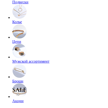
Подвески
Колье
Цепи
Мужской ассортимент
Броши
Акции