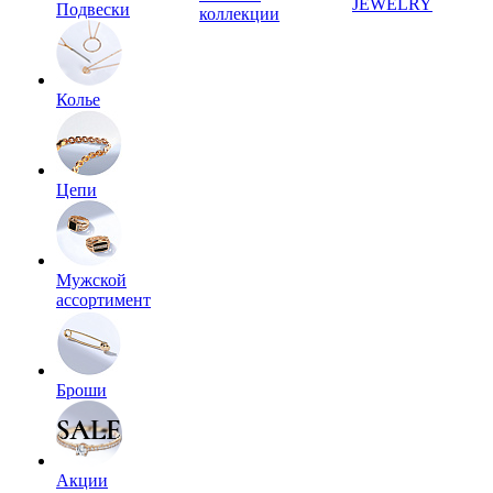
JEWELRY
Подвески
коллекции
Колье
Цепи
Мужской
ассортимент
Броши
Акции