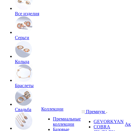
Все изделия
Серьги
Кольца
Браслеты
Коллекции
Свадьба
Премиум
Премиальные
GEVORKYAN
коллекции
Ак
COBRA
Базовые