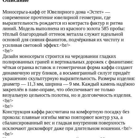
Моносерьга‑кафф от Ювелирного дома «Эстет» —
современное прочтение ювелирной геометрии, где
выразительность рождается из контраста фактур и ритма
линий. Модель выполнена из красного золота 585 пробы:
тёплый благородный оттенок металла служит идеальной
основой для сияния фианитов, подчёркивая их чистоту и
усиливая световой эффект.<br/>
<br/>
Дизайн моносерьги строится на чередовании гладких
полированных граней и вертикальных дорожек с фианитами:
чёткая огранка вставок и геометричная форма каффа создают
динамичную игру бликов, а восьмигранный силуэт придаёт
украшению скульптурную выразительность. Размеры изделия:
диаметр — 11,3 мм, ширина — 9 мм. Каждый камень надёжно
закреплён в паве‑оправе, что обеспечивает не только
визуальную цельность полотна, но и долговечность изделия.
<br/>
<br/>
Конструкция каффа рассчитана на комфортную посадку без
прокола: плавные изгибы мягко повторяют контур уха, а
сбалансированный вес и гладкая внутренняя поверхность
исключают дискомфорт даже при длительном ношении.<br/>
<br/>