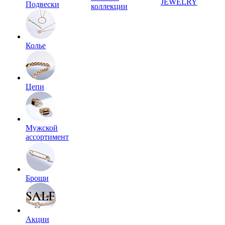
JEWELRY
Подвески
коллекции
Колье
Цепи
Мужской
ассортимент
Броши
Акции