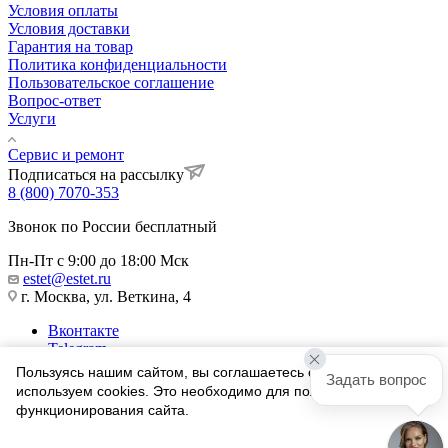
Условия оплаты
Условия доставки
Гарантия на товар
Политика конфиденциальности
Пользовательское соглашение
Вопрос-ответ
Услуги
Сервис и ремонт
Подписаться на рассылку
8 (800) 7070-353
Звонок по России бесплатный
Пн-Пт с 9:00 до 18:00 Мск
estet@estet.ru
г. Москва, ул. Веткина, 4
Вконтакте
Telegram
Одноклассники
Пользуясь нашим сайтом, вы соглашаетесь с тем, что мы
Задать вопрос
WhatsApp
используем cookies. Это необходимо для полноценного
функционирования сайта.
1991-2026 © Ювелирный Дом ЭСТЕТ
Соглашаюсь