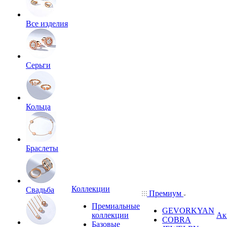
Все изделия
Серьги
Кольца
Браслеты
Коллекции
Свадьба
Премиум
Премиальные
GEVORKYAN
коллекции
Ак
COBRA
Базовые