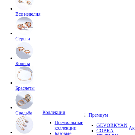
Все изделия
Серьги
Кольца
Браслеты
Коллекции
Свадьба
Премиум
Премиальные
GEVORKYAN
коллекции
Ак
COBRA
Базовые