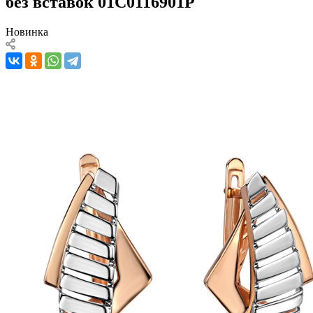
без вставок 01С0116901Р
Новинка