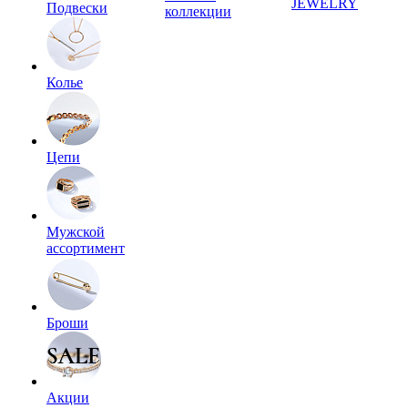
JEWELRY
Подвески
коллекции
Колье
Цепи
Мужской
ассортимент
Броши
Акции