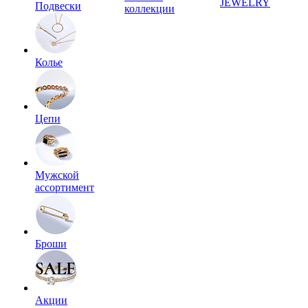
JEWELRY
Подвески
коллекции
Колье
Цепи
Мужской
ассортимент
Броши
Акции