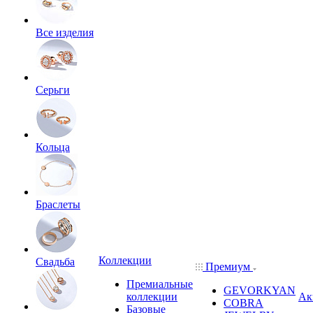
Все изделия
Серьги
Кольца
Браслеты
Коллекции
Свадьба
Премиум
Премиальные
GEVORKYAN
коллекции
Ак
COBRA
Базовые