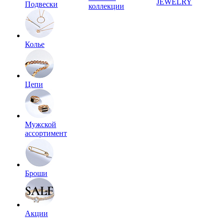
JEWELRY
Подвески
коллекции
Колье
Цепи
Мужской
ассортимент
Броши
Акции