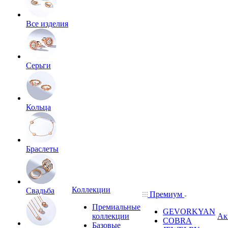
Все изделия
Серьги
Кольца
Браслеты
Коллекции
Свадьба
Премиум
Премиальные
GEVORKYAN
коллекции
Ак
COBRA
Базовые