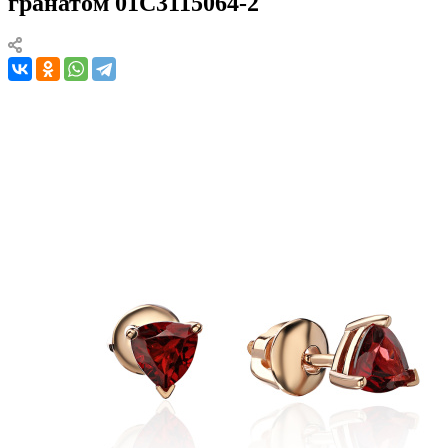
гранатом 01С3115064-2