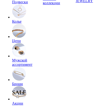
JEWELRY
Подвески
коллекции
Колье
Цепи
Мужской
ассортимент
Броши
Акции