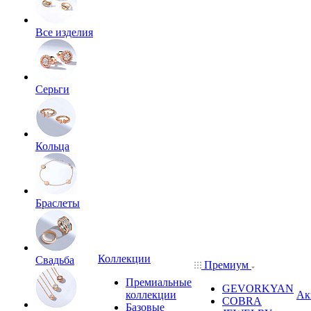
Все изделия
Серьги
Кольца
Браслеты
Коллекции
Свадьба
Премиум
Премиальные
GEVORKYAN
коллекции
Ак
COBRA
Базовые