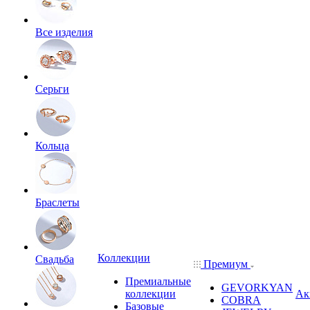
Все изделия
Серьги
Кольца
Браслеты
Коллекции
Свадьба
Премиум
Премиальные
GEVORKYAN
коллекции
Ак
COBRA
Базовые