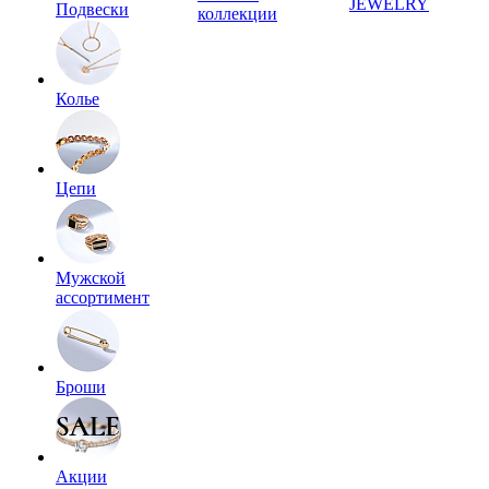
JEWELRY
Подвески
коллекции
Колье
Цепи
Мужской
ассортимент
Броши
Акции