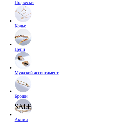
Подвески
Колье
Цепи
Мужской ассортимент
Броши
Акции