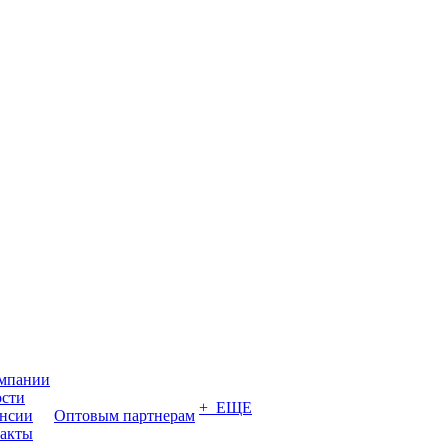
мпании
сти
+ ЕЩЕ
нсии
Оптовым партнерам
акты