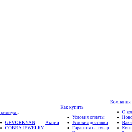
Компания
Как купить
О ко
ремиум
Условия оплаты
Ново
GEVORKYAN
Акции
Условия доставки
Вака
COBRA JEWELRY
Гарантия на товар
Конт