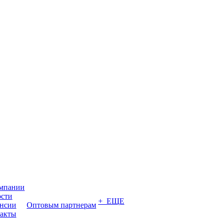
мпании
сти
+ ЕЩЕ
нсии
Оптовым партнерам
акты