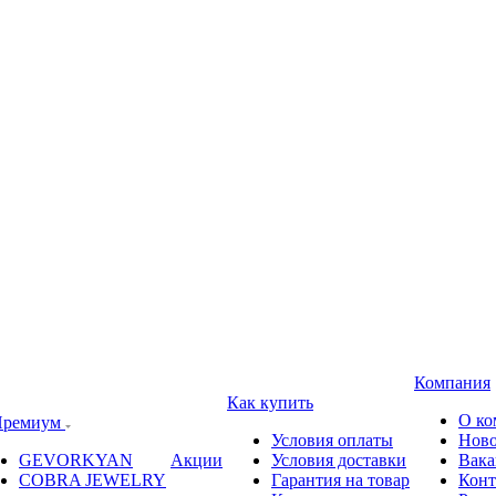
Компания
Как купить
О ко
ремиум
Условия оплаты
Ново
GEVORKYAN
Акции
Условия доставки
Вака
COBRA JEWELRY
Гарантия на товар
Конт