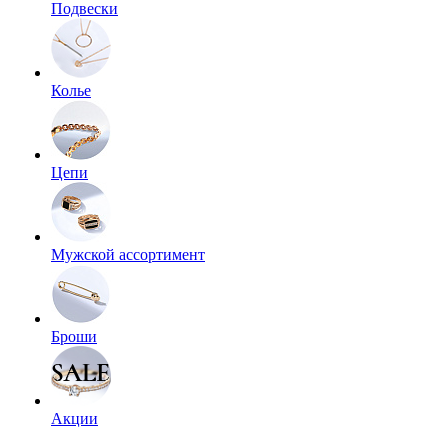
Подвески
Колье
Цепи
Мужской ассортимент
Броши
Акции