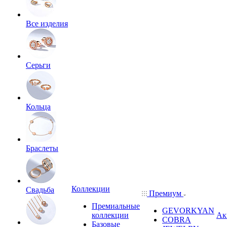
Все изделия
Серьги
Кольца
Браслеты
Коллекции
Свадьба
Премиум
Премиальные
GEVORKYAN
коллекции
Ак
COBRA
Базовые