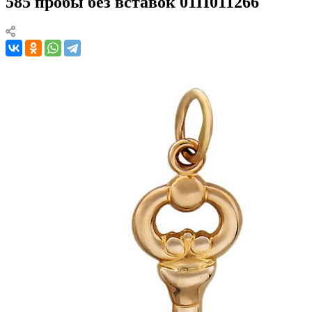
585 пробы без вставок 01П011266