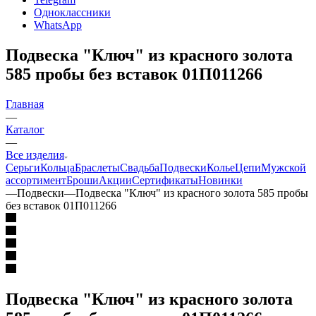
Одноклассники
WhatsApp
Подвеска "Ключ" из красного золота
585 пробы без вставок 01П011266
Главная
—
Каталог
—
Все изделия
Серьги
Кольца
Браслеты
Свадьба
Подвески
Колье
Цепи
Мужской
ассортимент
Броши
Акции
Сертификаты
Новинки
—
Подвески
—
Подвеска "Ключ" из красного золота 585 пробы
без вставок 01П011266
Подвеска "Ключ" из красного золота