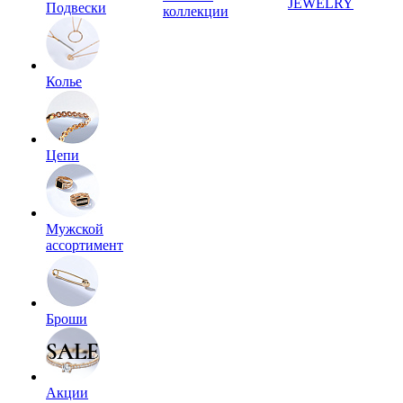
JEWELRY
Подвески
коллекции
Колье
Цепи
Мужской
ассортимент
Броши
Акции