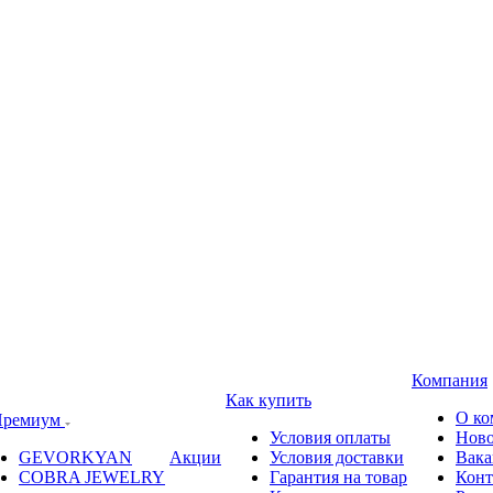
Компания
Как купить
О ко
ремиум
Условия оплаты
Ново
GEVORKYAN
Акции
Условия доставки
Вака
COBRA JEWELRY
Гарантия на товар
Конт