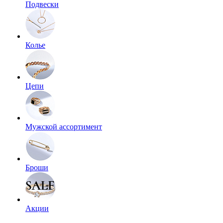
Подвески
Колье
Цепи
Мужской ассортимент
Броши
Акции