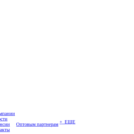
мпании
сти
+ ЕЩЕ
нсии
Оптовым партнерам
акты