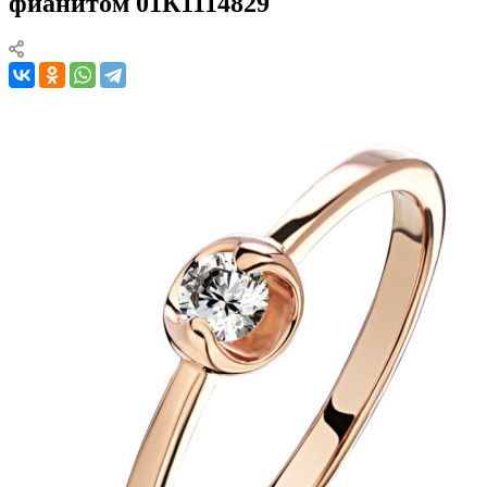
фианитом 01К1114829