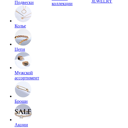
JEWELRY
Подвески
коллекции
Колье
Цепи
Мужской
ассортимент
Броши
Акции