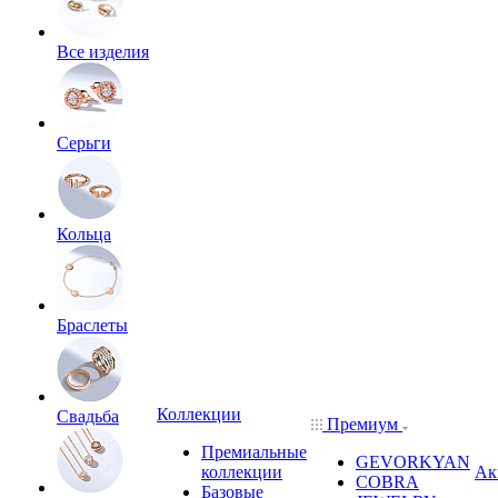
Все изделия
Серьги
Кольца
Браслеты
Коллекции
Свадьба
Премиум
Премиальные
GEVORKYAN
коллекции
Ак
COBRA
Базовые