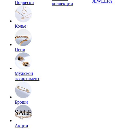
JEWELRY
Подвески
коллекции
Колье
Цепи
Мужской
ассортимент
Броши
Акции