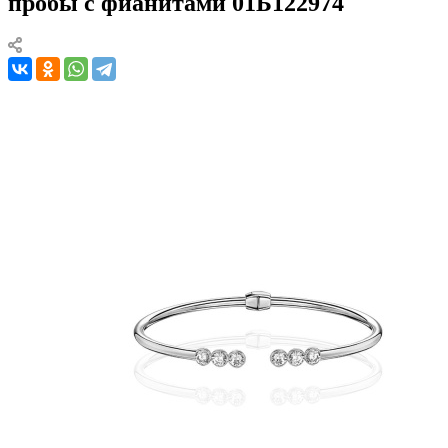
пробы с фианитами 01Б122974