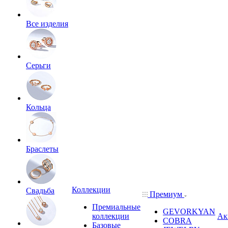
Все изделия
Серьги
Кольца
Браслеты
Коллекции
Свадьба
Премиум
Премиальные
GEVORKYAN
коллекции
Ак
COBRA
Базовые