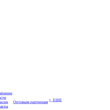
мпании
сти
+ ЕЩЕ
нсии
Оптовым партнерам
акты