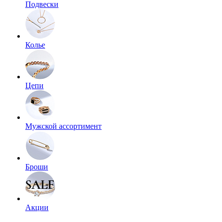
Подвески
Колье
Цепи
Мужской ассортимент
Броши
Акции