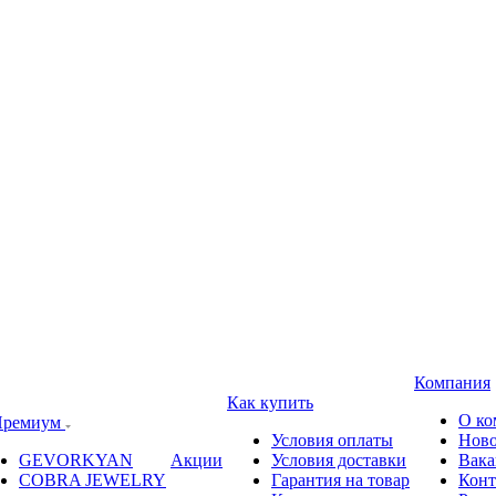
Компания
Как купить
О ко
ремиум
Условия оплаты
Ново
GEVORKYAN
Акции
Условия доставки
Вака
COBRA JEWELRY
Гарантия на товар
Конт