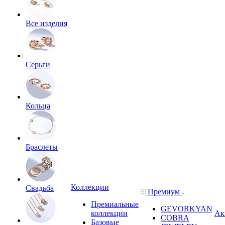
Все изделия
Серьги
Кольца
Браслеты
Коллекции
Свадьба
Премиум
Премиальные
GEVORKYAN
коллекции
Ак
COBRA
Базовые