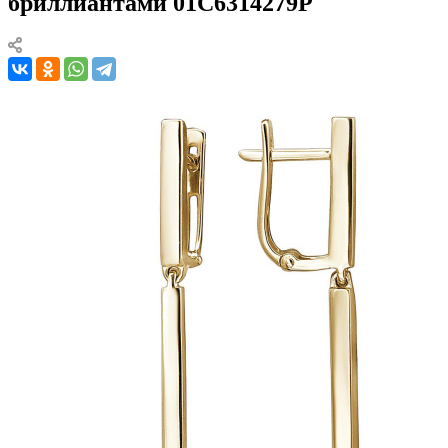
бриллиантами 01С6314279Р