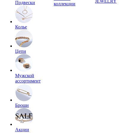
JEWELRY
Подвески
коллекции
Колье
Цепи
Мужской
ассортимент
Броши
Акции