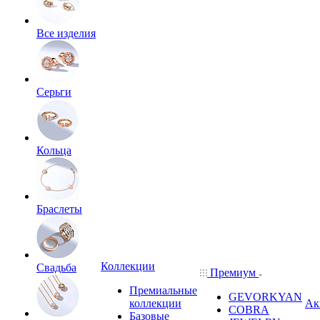
Все изделия
Серьги
Кольца
Браслеты
Коллекции
Свадьба
Премиум
Премиальные
GEVORKYAN
коллекции
Ак
COBRA
Базовые