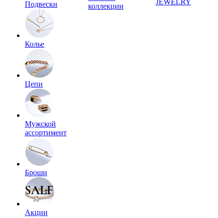
JEWELRY
Подвески
коллекции
Колье
Цепи
Мужской
ассортимент
Броши
Акции