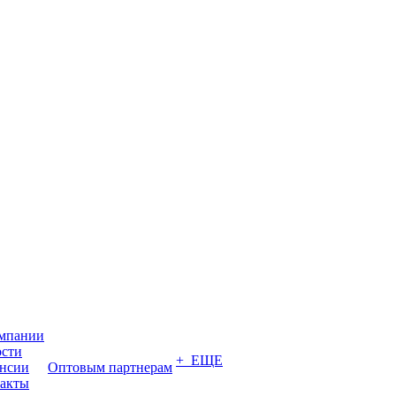
мпании
сти
+ ЕЩЕ
нсии
Оптовым партнерам
акты