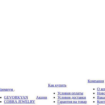
Компания
Как купить
О ко
ремиум
Условия оплаты
Ново
GEVORKYAN
Акции
Условия доставки
Вака
COBRA JEWELRY
Гарантия на товар
Конт