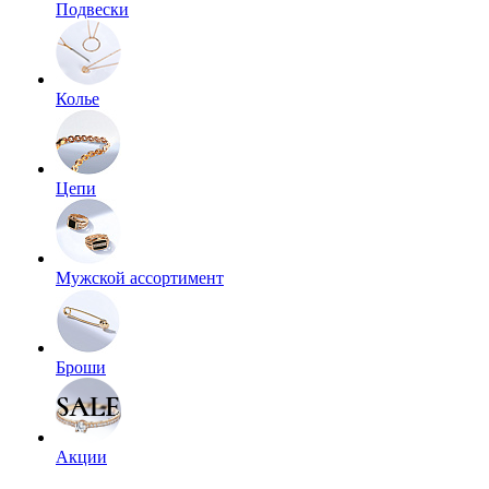
Подвески
Колье
Цепи
Мужской ассортимент
Броши
Акции