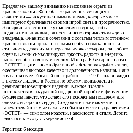
Предлагаем вашему вниманию изысканные серьги из
красного золота 585 пробы, украшенные сияющими
фианитами — искусственными камнями, которые умело
имитируют бриллианты своими игрой света и прозрачностью.
Эти яркие и элегантные украшения созданы, чтобы
подчеркнуть индивидуальность и неповторимость каждого
владельца. Фианиты в сочетании с богатым теплым оттенком
красного золота придают серьгам особую изысканность и
стильность, делая их универсальным аксессуаром для любого
случая. Камни символизируют яркость, радость и энергию,
наполняя образ светом и теплом. Мастера Ювелирного дома
"ЭСТЕТ" тщательно отобрали и обработали каждый элемент,
обеспечивая высокое качество и долговечность изделия. Наша
компания имеет богатый опыт работы — с 1991 года и входит
в пятерку лидеров в России по объему производства и
реализации ювелирных изделий. Каждое изделие
поставляется в аккуратной подарочной коробке и фирменном
бумажном пакете, что делает его прекрасным подарком для
близких и дорогих сердец. Создавайте яркие моменты и
запечатлевайте самые важные события вместе с украшениями
«ЭСТЕТ» — символом красоты, надежности и стиля. Дарите
радость и красоту с уверенностью!
Гарантия: 6 месяцев