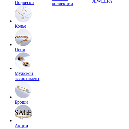
JEWELRY
Подвески
коллекции
Колье
Цепи
Мужской
ассортимент
Броши
Акции