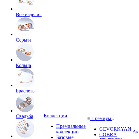
Все изделия
Серьги
Кольца
Браслеты
Коллекции
Свадьба
Премиум
Премиальные
GEVORKYAN
коллекции
Ак
COBRA
Базовые