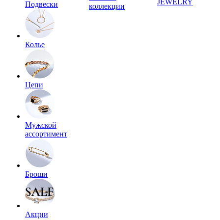
JEWELRY
Подвески
коллекции
Колье
Цепи
Мужской
ассортимент
Броши
Акции