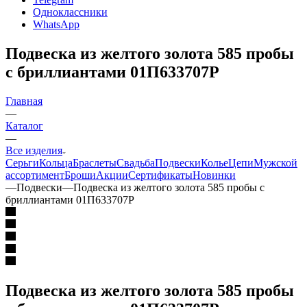
Одноклассники
WhatsApp
Подвеска из желтого золота 585 пробы
с бриллиантами 01П633707Р
Главная
—
Каталог
—
Все изделия
Серьги
Кольца
Браслеты
Свадьба
Подвески
Колье
Цепи
Мужской
ассортимент
Броши
Акции
Сертификаты
Новинки
—
Подвески
—
Подвеска из желтого золота 585 пробы с
бриллиантами 01П633707Р
Подвеска из желтого золота 585 пробы