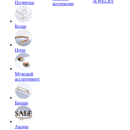
JEWELRY
Подвески
коллекции
Колье
Цепи
Мужской
ассортимент
Броши
Акции