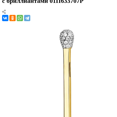
с бриллиантами 01П633707Р