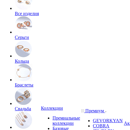
Все изделия
Серьги
Кольца
Браслеты
Коллекции
Свадьба
Премиум
Премиальные
GEVORKYAN
коллекции
Ак
COBRA
Базовые