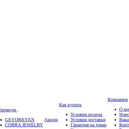
Компания
Как купить
О ко
ремиум
Условия оплаты
Ново
GEVORKYAN
Акции
Условия доставки
Вака
COBRA JEWELRY
Гарантия на товар
Конт