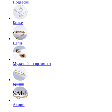
Подвески
Колье
Цепи
Мужской ассортимент
Броши
Акции