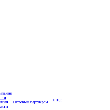
мпании
сти
+ ЕЩЕ
нсии
Оптовым партнерам
акты