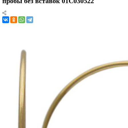
пробы без вставок 01С030522