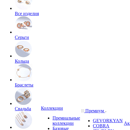
Все изделия
Серьги
Кольца
Браслеты
Коллекции
Свадьба
Премиум
Премиальные
GEVORKYAN
коллекции
Ак
COBRA
Базовые