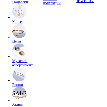
JEWELRY
Подвески
коллекции
Колье
Цепи
Мужской
ассортимент
Броши
Акции