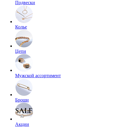
Подвески
Колье
Цепи
Мужской ассортимент
Броши
Акции