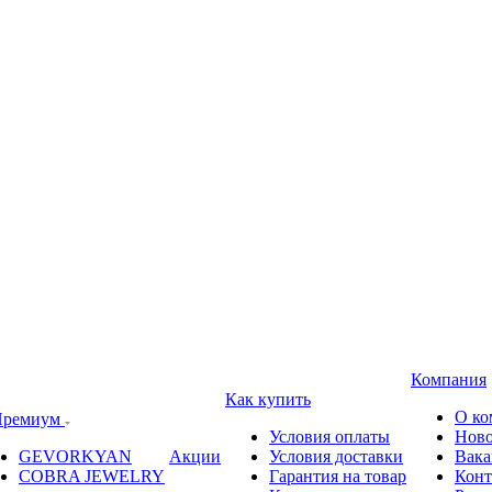
Компания
Как купить
О ко
ремиум
Условия оплаты
Ново
GEVORKYAN
Акции
Условия доставки
Вака
COBRA JEWELRY
Гарантия на товар
Конт