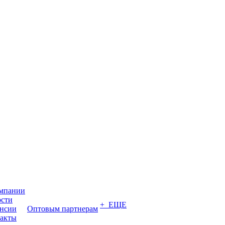
мпании
сти
+ ЕЩЕ
нсии
Оптовым партнерам
акты