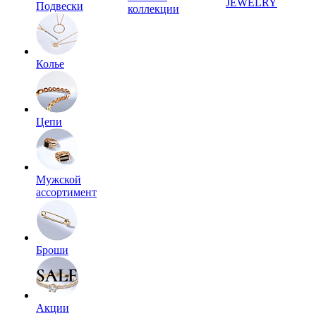
JEWELRY
Подвески
коллекции
Колье
Цепи
Мужской
ассортимент
Броши
Акции