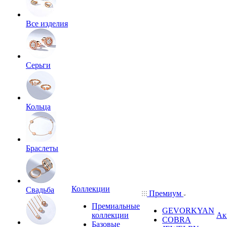
Все изделия
Серьги
Кольца
Браслеты
Коллекции
Свадьба
Премиум
Премиальные
GEVORKYAN
коллекции
Ак
COBRA
Базовые