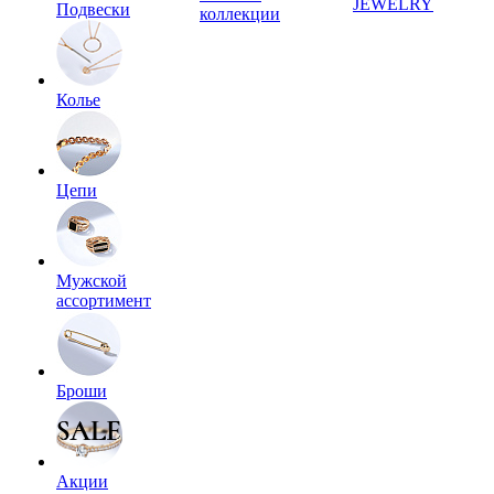
JEWELRY
Подвески
коллекции
Колье
Цепи
Мужской
ассортимент
Броши
Акции