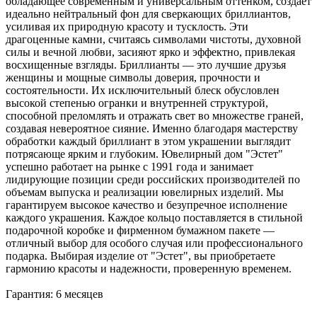
обладающее современным и универсальным оттенком, создает
идеально нейтральный фон для сверкающих бриллиантов,
усиливая их природную красоту и тусклость. Эти
драгоценные камни, считаясь символами чистоты, духовной
силы и вечной любви, засияют ярко и эффектно, привлекая
восхищенные взгляды. Бриллианты — это лучшие друзья
женщины и мощные символы доверия, прочности и
состоятельности. Их исключительный блеск обусловлен
высокой степенью огранки и внутренней структурой,
способной преломлять и отражать свет во множестве граней,
создавая невероятное сияние. Именно благодаря мастерству
обработки каждый бриллиант в этом украшении выглядит
потрясающе ярким и глубоким. Ювелирный дом "Эстет"
успешно работает на рынке с 1991 года и занимает
лидирующие позиции среди российских производителей по
объемам выпуска и реализации ювелирных изделий. Мы
гарантируем высокое качество и безупречное исполнение
каждого украшения. Каждое кольцо поставляется в стильной
подарочной коробке и фирменном бумажном пакете —
отличный выбор для особого случая или профессионального
подарка. Выбирая изделие от "Эстет", вы приобретаете
гармонию красоты и надежности, проверенную временем.
Гарантия: 6 месяцев