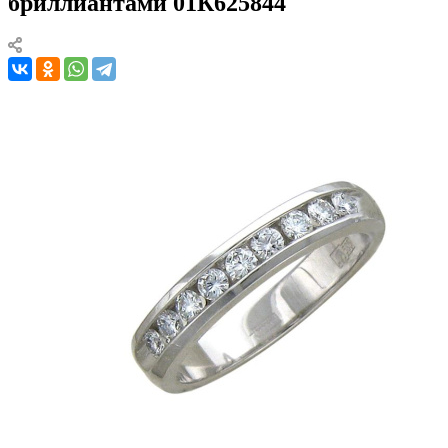
бриллиантами 01К625844