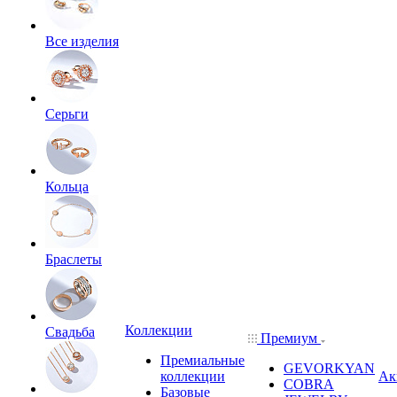
Все изделия
Серьги
Кольца
Браслеты
Коллекции
Свадьба
Премиум
Премиальные
GEVORKYAN
коллекции
Ак
COBRA
Базовые