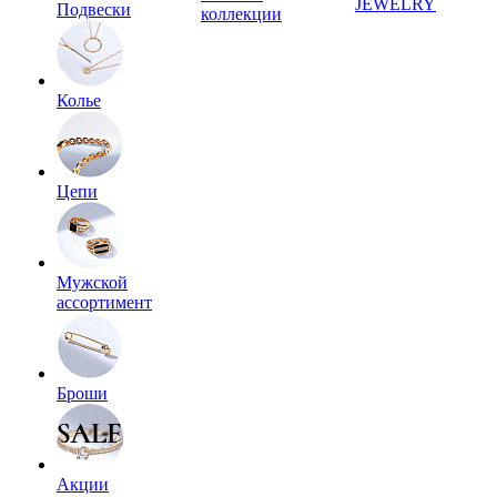
JEWELRY
Подвески
коллекции
Колье
Цепи
Мужской
ассортимент
Броши
Акции