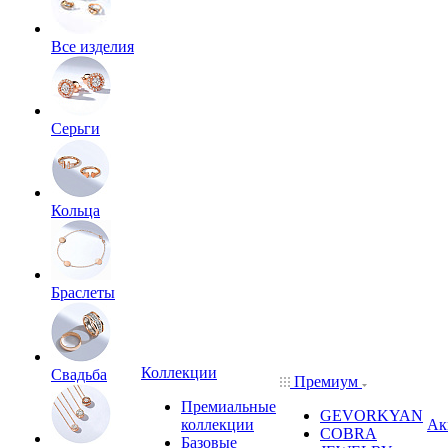
Все изделия
Серьги
Кольца
Браслеты
Коллекции
Свадьба
Премиум
Премиальные
GEVORKYAN
коллекции
Ак
COBRA
Базовые