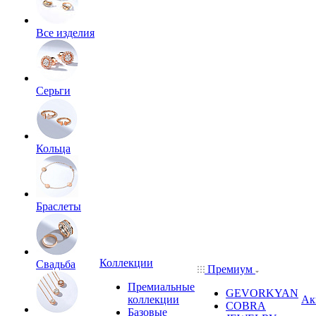
Все изделия
Серьги
Кольца
Браслеты
Коллекции
Свадьба
Премиум
Премиальные
GEVORKYAN
коллекции
Ак
COBRA
Базовые