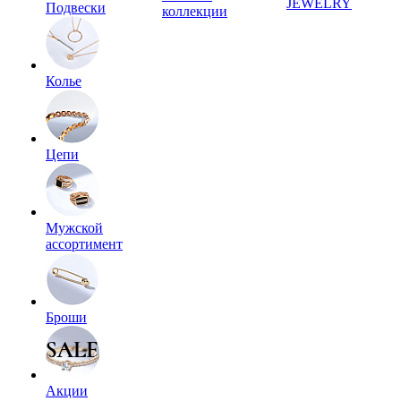
JEWELRY
Подвески
коллекции
Колье
Цепи
Мужской
ассортимент
Броши
Акции