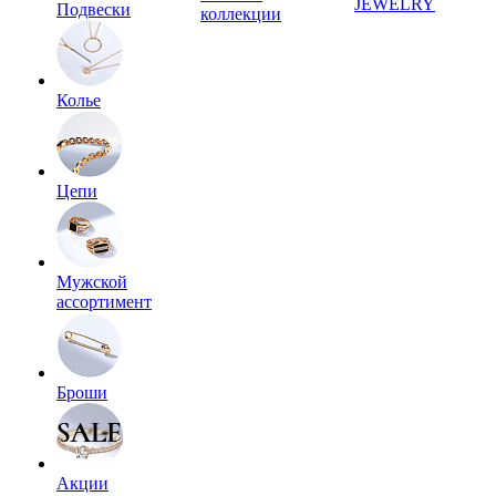
JEWELRY
Подвески
коллекции
Колье
Цепи
Мужской
ассортимент
Броши
Акции