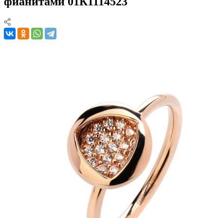
фианитами 01К1114523