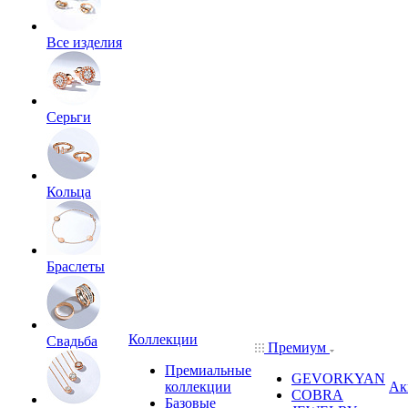
Все изделия
Серьги
Кольца
Браслеты
Коллекции
Свадьба
Премиум
Премиальные
GEVORKYAN
коллекции
Ак
COBRA
Базовые